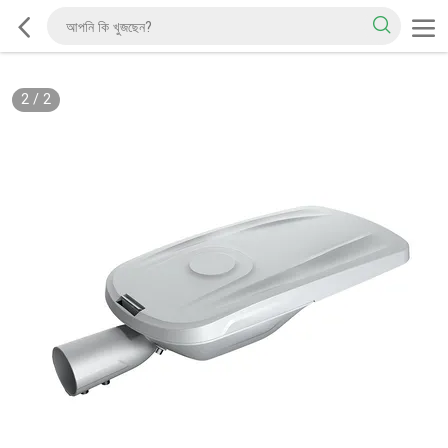
2
/
2