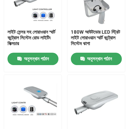
আমাদের সম্পর্কে
লাইট সেন্সর সহ লোরাওয়ান স্মার্ট
180W আউটডোর LED স্ট্রিট
কারখানা ভ্রমণ
কন্ট্রোল সিস্টেম রোড লাইটিং
লাইট লোরাওয়ান স্মার্ট কন্ট্রোল
ফিক্সচার
সিস্টেম ঝাগা
মান নিয়ন্ত্রণ
অনুসন্ধান পাঠান
অনুসন্ধান পাঠান
উদ্ধৃতির জন্য আবেদন
LED স্পোর্ট কোর্ট লাইট
LED স্টেডিয়াম আলো
LED আউটডোর ফ্লাড লাইট