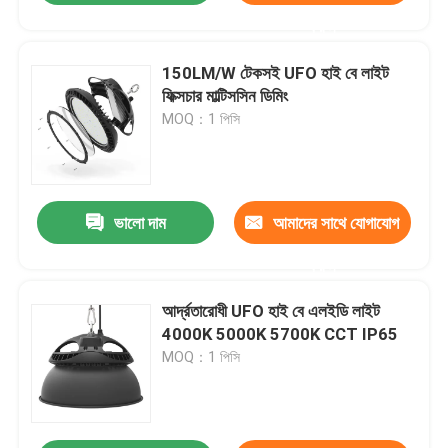
করুন
150LM/W টেকসই UFO হাই বে লাইট
ফিক্সচার মাল্টিসসিন ডিমিং
MOQ：1 পিসি
ভালো দাম
আমাদের সাথে যোগাযোগ
করুন
আর্দ্রতারোধী UFO হাই বে এলইডি লাইট
4000K 5000K 5700K CCT IP65
MOQ：1 পিসি