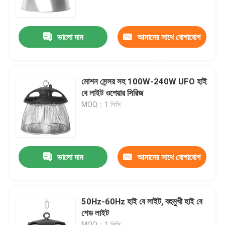
আমাদের সম্পর্কে
ভালো দাম
আমাদের সাথে যোগাযোগ
করুন
কারখানা ভ্রমণ
মোশন সেন্সর সহ 100W-240W UFO হাই
মান নিয়ন্ত্রণ
বে লাইট ওপেয়ার সিরিজ
MOQ：1 পিসি
উদ্ধৃতির জন্য আবেদন
LED স্পোর্ট কোর্ট লাইট
ভালো দাম
আমাদের সাথে যোগাযোগ
করুন
LED স্টেডিয়াম আলো
50Hz-60Hz হাই বে লাইট, বহুমুখী হাই বে
শেড লাইট
LED আউটডোর ফ্লাড লাইট
MOQ：1 পিসি