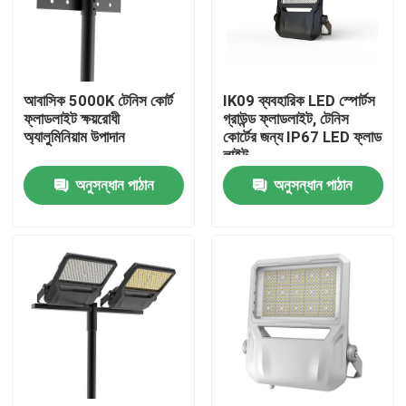
আমাদের সম্পর্কে
আবাসিক 5000K টেনিস কোর্ট
IK09 ব্যবহারিক LED স্পোর্টস
কারখানা ভ্রমণ
ফ্লাডলাইট ক্ষয়রোধী
গ্রাউন্ড ফ্লাডলাইট, টেনিস
অ্যালুমিনিয়াম উপাদান
কোর্টের জন্য IP67 LED ফ্লাড
লাইট
মান নিয়ন্ত্রণ
অনুসন্ধান পাঠান
অনুসন্ধান পাঠান
উদ্ধৃতির জন্য আবেদন
LED স্পোর্ট কোর্ট লাইট
LED স্টেডিয়াম আলো
LED আউটডোর ফ্লাড লাইট