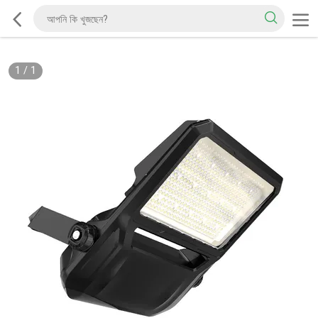
1
/
1