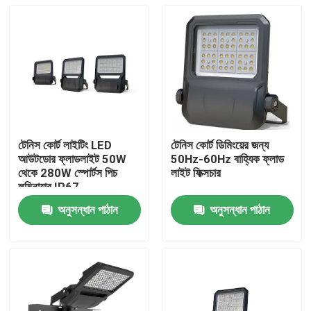
টেনিস কোর্ট লাইটিং LED
টেনিস কোর্ট ডিমিংয়ের জন্য
আউটডোর ফ্লাডলাইট 50W
50Hz-60Hz বাহ্যিক ফ্লাড
থেকে 280W স্পোর্টস পিচ
লাইট ফিক্সচার
লুমিনায়ার IP67
অনুসন্ধান পাঠান
অনুসন্ধান পাঠান
বাড়ি
পণ্য
ভিডিও