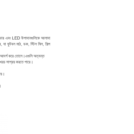
াইভার এবং LED উপাদানগুলিকে আলাদা
যা ফুটবল মাঠ, ডক, স্টিল মিল, শিল্প
 আদর্শ করে তোলে।এগুলি অত্যন্ত
 খরচ সাশ্রয় করতে পারে।
েয়।
।