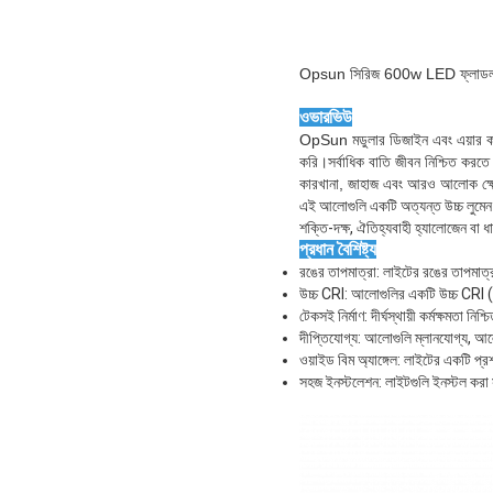
Opsun সিরিজ 600w LED ফ্লাডলাইট 
ওভারভিউ
OpSun মডুলার ডিজাইন এবং এয়ার কনভ
করি।সর্বাধিক বাতি জীবন নিশ্চিত করতে
কারখানা, জাহাজ এবং আরও আলোক ক্ষেত
এই আলোগুলি একটি অত্যন্ত উচ্চ লুমে
শক্তি-দক্ষ, ঐতিহ্যবাহী হ্যালোজেন বা 
প্রধান বৈশিষ্ট্য
রঙের তাপমাত্রা: লাইটের রঙের তাপমাত্র
উচ্চ CRI: আলোগুলির একটি উচ্চ CRI (র
টেকসই নির্মাণ: দীর্ঘস্থায়ী কর্মক্ষমতা 
দীপ্তিযোগ্য: আলোগুলি ম্লানযোগ্য, আলো
ওয়াইড বিম অ্যাঙ্গেল: লাইটের একটি প্
সহজ ইনস্টলেশন: লাইটগুলি ইনস্টল করা সহ