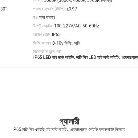
সিসিটি:
5000K (3000K, 4000K, 5700K উপলব্ধ)
পাওয়ার ফ্যাক্টর (টাইপ):
130°
≥0.97
রঙ:
সাদা কালো)
ইনপুট ভোল্টেজ:
100-227V/AC, 50-60Hz
আইপি রেটিং:
IP65
ডিমিং অপশন:
0-10v ডিমিং, ডালি
বিশেষভাবে তুলে ধরা:
,
,
IP65 LED হাই মাস্ট লাইটিং
মাল্টি সিন LED হাই মাস্ট লাইটিং
ওয়েদারপ্র
গ্যালারী
IP65 মাল্টি সিন এলইডি হাই মাস্ট লাইটিং, ওয়েদারপ্রুফ এলইডি ফ্লাডলাইট ফিক্সচার