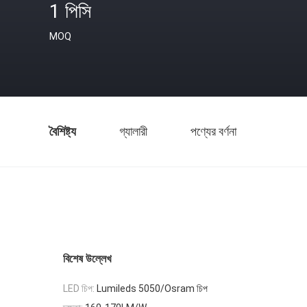
1 পিসি
MOQ
বৈশিষ্ট্য
গ্যালারী
পণ্যের বর্ণনা
বিশেষ উল্লেখ
LED চিপ:
Lumileds 5050/Osram চিপ