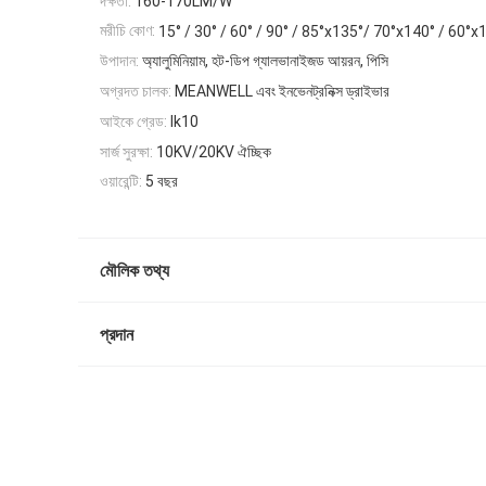
দক্ষতা:
160-170LM/W
মরীচি কোণ:
15° / 30° / 60° / 90° / 85°x135°/ 70°x140° / 60°x
উপাদান:
অ্যালুমিনিয়াম, হট-ডিপ গ্যালভানাইজড আয়রন, পিসি
অগ্রদত চালক:
MEANWELL এবং ইনভেনট্রনিক্স ড্রাইভার
আইকে গ্রেড:
Ik10
সার্জ সুরক্ষা:
10KV/20KV ঐচ্ছিক
ওয়ারেন্টি:
5 বছর
মৌলিক তথ্য
প্রদান