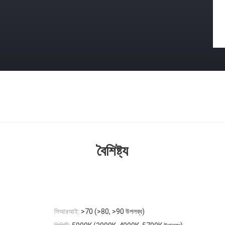
বৈশিষ্ট্য
সিআরআই:
>70 (>80, >90 উপলব্ধ)