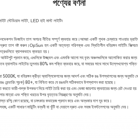
পণ্যের বর্ণনা
স্টেডিয়াম লাইট, LED হাই মাস্ট লাইটিং
েকশন ডিজাইন তাপ অপচয় নীতির সম্পূর্ণ ব্যবহার করে।আমরা একটি পৃথক চেম্বারে পাওয়ার ড্র
 দ্রুত তাপ নষ্ট করুন।OpSun হল একটি অত্যন্ত পরিপক্ক এবং স্থিতিশীল বহিরঙ্গন লাইটিং ফিক্সচার, 
্রগুলিতে ব্যাপকভাবে ব্যবহৃত হয়।
ন আউটপুট প্রদান করে, এগুলিকে উজ্জ্বল এবং এমনকি আলো সহ বৃহৎ অঞ্চলগুলিকে আলোকিত করার জন্য
ধাতব হ্যালাইড লাইটের তুলনায় 80% কম শক্তি ব্যবহার করে, যা সময়ের সাথে সাথে উল্লেখযোগ্য শক্তি
া 5000K, যা বহিরঙ্গন ক্রীড়া অ্যাপ্লিকেশনের জন্য আদর্শ এবং সঠিক রঙ উপস্থাপনের জন্য অনুমতি দ
ঙ রেন্ডারিং সূচক) 80+, যা নিশ্চিত করে যে রঙগুলি সঠিকভাবে উপস্থাপন করা হয়েছে।
নিশ্চিত করতে ভারী-শুল্ক উপকরণ দিয়ে লাইট তৈরি করা হয় এবং ভেজা জায়গায় ব্যবহারের জন্য রেট দেওয়া হয়
র মাত্রা এবং শক্তি খরচের উপর বৃহত্তর নিয়ন্ত্রণের অনুমতি দেয়।
রশস্ত রশ্মি কোণ রয়েছে, যা চমৎকার কভারেজ প্রদান করে এবং অন্ধকার দাগ দূর করে।
জ, একটি সাধারণ মাউন্টিং বন্ধনী যা খুঁটি বা দেয়ালে দ্রুত এবং সহজ ইনস্টলেশনের অনুমতি দেয়।