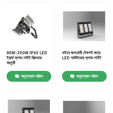
80W-250W IP65 LED
বাইরে জলরোধী টেকসই জন্য
ইয়ার্ড ফ্লাড লাইট ফিক্সচার
LED আউটডোর ফ্লাড লাইট
বহুমুখী
অনুসন্ধান পাঠান
অনুসন্ধান পাঠান
বাড়ি
পণ্য
ভিডিও