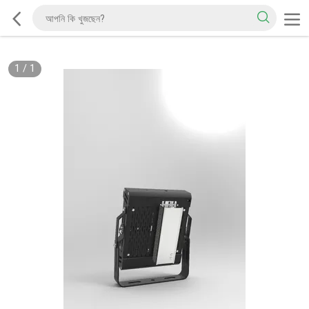
1
/
1